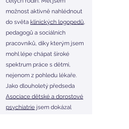
celých rodin. Měl jsem
možnost aktivně nahlédnout
do světa
klinických logopedů
,
pedagogů a sociálních
pracovníků, díky kterým jsem
mohl lépe chápat široké
spektrum práce s dětmi,
nejenom z pohledu lékaře.
Jako dlouholetý předseda
Asociace dětské a dorostové
psychiatrie
jsem dokázal
vytvořit, prosadit a udržet
dětskou psychiatrii jako