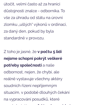
útočit, velmi často až za hranici
důstojnosti znalce - odborníka. To
vše za úhradu od státu na úrovni
zlomku „ušlých“ výkonů v ordinaci,
za daný den, pokud by byla
standardně v provozu.
Z toho je jasné, že
v počtu 5 lidí
nejsme schopní pokrýt veškeré
potřeby společnosti
a naše
odbornost, nejen, že chybí, ale
reálně vystavuje všechny aktéry
soudních řízení nepříjemným
situacím, v podobě dlouhých čekání
na vypracování posudků, které