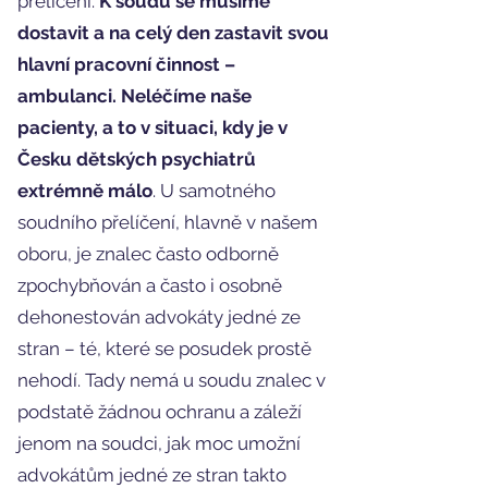
přelíčení.
K soudu se musíme
dostavit a na celý den zastavit svou
hlavní pracovní činnost –
ambulanci. Neléčíme naše
pacienty, a to v situaci, kdy je v
Česku dětských psychiatrů
extrémně málo
. U samotného
soudního přelíčení, hlavně v našem
oboru, je znalec často odborně
zpochybňován a často i osobně
dehonestován advokáty jedné ze
stran – té, které se posudek prostě
nehodí. Tady nemá u soudu znalec v
podstatě žádnou ochranu a záleží
jenom na soudci, jak moc umožní
advokátům jedné ze stran takto