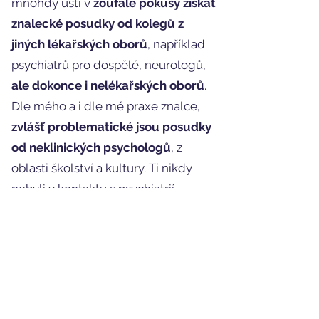
mnohdy ústí v
zoufalé pokusy získat
znalecké posudky od kolegů z
jiných lékařských oborů
, například
psychiatrů pro dospělé, neurologů,
ale dokonce i nelékařských oborů
.
Dle mého a i dle mé praxe znalce,
zvlášť problematické jsou posudky
od neklinických psychologů
, z
oblasti školství a kultury. Ti nikdy
nebyli v kontaktu s psychiatrií,
absolutně nemají vzdělání v
psychopatologii a v klinické
diagnostice.
Pro kvalitní soudně znalecké
posuzování je totiž důležitá