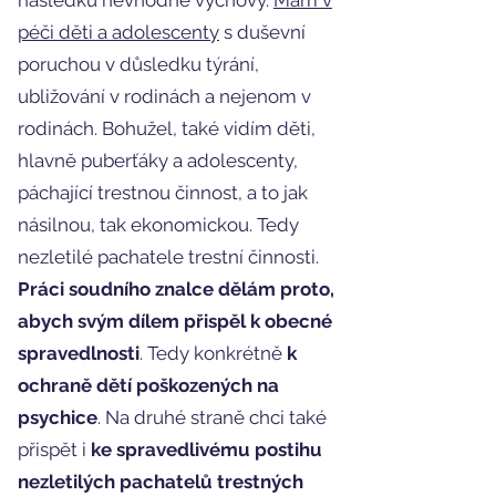
následků nevhodné výchovy.
Mám v
péči děti a adolescenty
s duševní
poruchou v důsledku týrání,
ubližování v rodinách a nejenom v
rodinách. Bohužel, také vidím děti,
hlavně puberťáky a adolescenty,
páchající trestnou činnost, a to jak
násilnou, tak ekonomickou. Tedy
nezletilé pachatele trestní činnosti.
Práci soudního znalce dělám proto,
abych svým dílem přispěl k obecné
spravedlnosti
. Tedy konkrétně
k
ochraně dětí poškozených na
psychice
. Na druhé straně chci také
přispět i
ke spravedlivému postihu
nezletilých pachatelů trestných