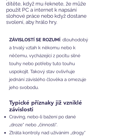
dítěte, když mu řeknete, že může
použít PC a internet k napsání
slohové práce nebo když dostane
svolení, aby hrálo hry.
ZÁVISLOSTÍ SE ROZUMÍ
: dlouhodobý
a trvalý vztah k někomu nebo k
něčemu, vycházející z pocitu silné
touhy nebo potřeby tuto touhu
uspokojit. Takový stav ovlivňuje
jednání závislého člověka a omezuje
jeho svobodu.
Typické příznaky již vzniklé
závislosti
Craving, nebo-li bažení po dané
„droze“ nebo „činnosti“.
Ztráta kontroly nad užíváním „drogy“