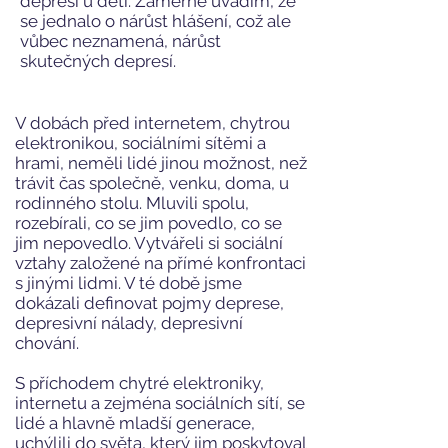
depresí u dětí. Záměrně uvádím, že
se jednalo o nárůst hlášení, což ale
vůbec neznamená, nárůst
skutečných depresí.
V dobách před internetem, chytrou
elektronikou, sociálními sítěmi a
hrami, neměli lidé jinou možnost, než
trávit čas společně, venku, doma, u
rodinného stolu. Mluvili spolu,
rozebírali, co se jim povedlo, co se
jim nepovedlo. Vytvářeli si sociální
vztahy založené na přímé konfrontaci
s jinými lidmi. V té době jsme
dokázali definovat pojmy deprese,
depresivní nálady, depresivní
chování.
S příchodem chytré elektroniky,
internetu a zejména sociálních sítí, se
lidé a hlavně mladší generace,
uchýlili do světa, který jim poskytoval