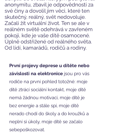
anonymitu, zbavil je odpovědnosti za
své činy a dovolil jim věci, které ten
skutečný, reálný, svět nedovoluje.
Začali žít virtuální život. Ten se ale v
reálném světě odehrává v zavřeném
pokoji, kde je vaše dítě osamocené.
Úplně odstřižené od reálného světa.
Od lidí, kamarádů, rodičů a rodiny.
První projevy deprese u dítěte nebo
závislosti na elektronice
jsou pro vás
rodiče na první pohled totožné: moje
dítě ztrácí sociální kontakt, moje dítě
nemá žádnou motivaci, moje dítě je
bez energie a stále spí, moje dítě
nerado chodí do školy a do kroužků a
neplní si úkoly, moje dítě se začalo
sebepoškozovat.