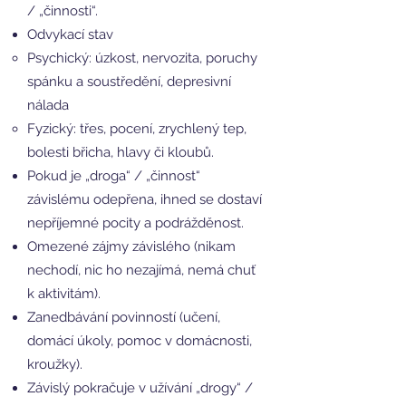
/ „činnosti“.
Odvykací stav
Psychický: úzkost, nervozita, poruchy
spánku a soustředění, depresivní
nálada
Fyzický: třes, pocení, zrychlený tep,
bolesti břicha, hlavy či kloubů.
Pokud je „droga“ / „činnost“
závislému odepřena, ihned se dostaví
nepříjemné pocity a podrážděnost.
Omezené zájmy závislého (nikam
nechodí, nic ho nezajímá, nemá chuť
k aktivitám).
Zanedbávání povinností (učení,
domácí úkoly, pomoc v domácnosti,
kroužky).
Závislý pokračuje v užívání „drogy“ /