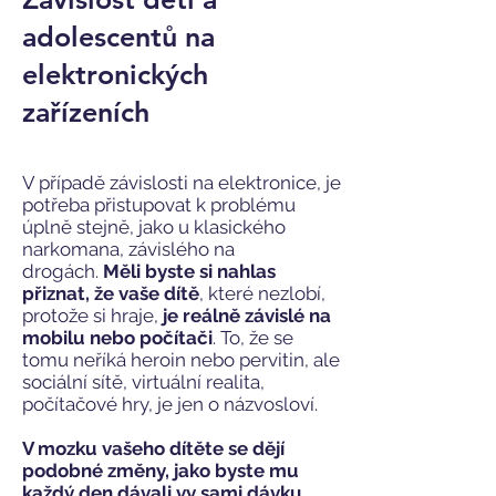
adolescentů na
elektronických
zařízeních
V případě závislosti na elektronice, je
potřeba přistupovat k problému
úplně stejně, jako u klasického
narkomana, závislého na
drogách.
Měli byste si nahlas
přiznat, že vaše dítě
, které nezlobí,
protože si hraje,
je reálně závislé na
mobilu nebo počítači
. To, že se
tomu neříká heroin nebo pervitin,
ale
sociální sítě, virtuální realita,
počítačové hry, je jen o názvosloví.
V mozku vašeho dítěte se dějí
podobné změny, jako byste mu
každý den dávali vy sami dávku