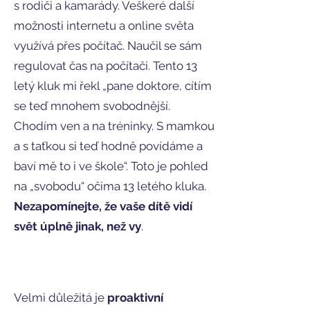
s rodiči a kamarády. Veškeré další
možnosti internetu a online světa
využívá přes počítač. Naučil se sám
regulovat čas na počítači. Tento 13
letý kluk mi řekl „pane doktore, cítím
se teď mnohem svobodnější.
Chodím ven a na tréninky. S mamkou
a s taťkou si teď hodně povídáme a
baví mě to i ve škole“. Toto je pohled
na „svobodu“ očima 13 letého kluka.
Nezapomínejte, že vaše dítě vidí
svět úplně jinak, než vy
.
Velmi důležitá je
proaktivní