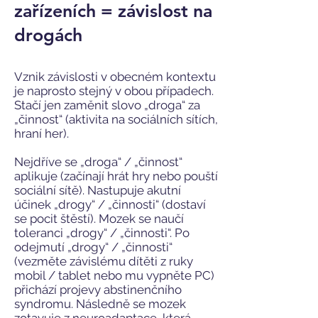
zařízeních = závislost na
drogách
Vznik závislosti v obecném kontextu
je naprosto stejný v obou případech.
Stačí jen zaměnit slovo „droga“ za
„činnost“ (aktivita na sociálních sítích,
hraní her).
Nejdříve se „droga“ / „činnost“
aplikuje (začínají hrát hry nebo pouští
sociální sítě). Nastupuje akutní
účinek „drogy“ / „činnosti“ (dostaví
se pocit štěstí). Mozek se naučí
toleranci „drogy“ / „činnosti“. Po
odejmutí „drogy“ / „činnosti“
(vezměte závislému dítěti z ruky
mobil / tablet nebo mu vypněte PC)
přichází projevy abstinenčního
syndromu. Následně se mozek