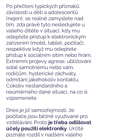
Po přečtení typických příznaků
závislosti u dětí a adolescentů
(nejen), se reálně zamyslete nad
tím, zda právě tyto nesledujete u
vašeho dítěte v situaci, kdy mu
odepřete přístup k elektronickým
zařízením (mobil, tablet, počítač),
respektive když mu odepřete
přístup k sociálním sítím nebo hrám.
Extrémní projevy agrese, ubližování
sobě samotnému nebo vám,
rodičům, hysterické záchvaty,
odmítání jakéhokoliv kontaktu.
Cokoliv nestandardního a
neúměrného dané situaci, na co si
vzpomenete.
Dnes je již samozřejmostí, že
počítače jsou běžně využívané pro
vzdělávání. Proto
je třeba odlišovat
účely použití elektroniky
. Určitě
poznáte rozdíl v nadšení vašeho