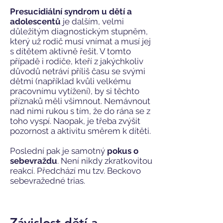
Presucidiální syndrom u dětí a
adolescentů
je dalším, velmi
důležitým diagnostickým stupněm,
který už rodič musí vnímat a musí jej
s dítětem aktivně řešit. V tomto
případě i rodiče, kteří z jakýchkoliv
důvodů netráví příliš času se svými
dětmi (například kvůli velkému
pracovnímu vytížení), by si těchto
příznaků měli všimnout. Nemávnout
nad nimi rukou s tím, že do rána se z
toho vyspí. Naopak, je třeba zvýšit
pozornost a aktivitu směrem k dítěti.
Poslední pak je samotný
pokus o
sebevraždu
. Není nikdy zkratkovitou
reakcí. Předchází mu tzv. Beckovo
sebevražedné trias.
Závislost dětí a