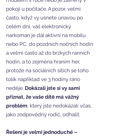
mobilem v ruce nebo je zavřený v
pokoji u počítače. A pozor, velmi
často, když vy usnete únavou po
celém dni, váš elektronický
narkoman je dál aktivní na mobilu
nebo PC, do pozdních nočních hodin
a velmi často až do brzkých ranních
hodin, a to zejména hraním her,
protože na sociálních sítích se toho
tolik například ve 3 hodiny ráno
neděje.
Dokázali jste si vy sami
přiznat, že vaše dítě má vážný
problém
, který jste nedokázali včas,
jako zodpovědný rodič, odhalit.
Řešení je velmi jednoduché –