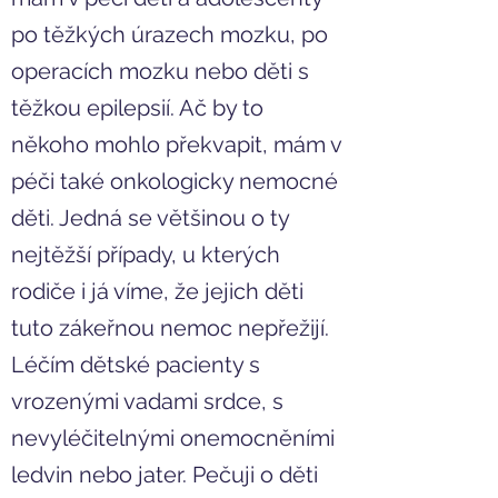
po těžkých úrazech mozku, po
operacích mozku nebo děti s
těžkou epilepsií. Ač by to
někoho mohlo překvapit, mám v
péči také onkologicky nemocné
děti. Jedná se většinou o ty
nejtěžší případy, u kterých
rodiče i já víme, že jejich děti
tuto zákeřnou nemoc nepřežijí.
Léčím dětské pacienty s
vrozenými vadami srdce, s
nevyléčitelnými onemocněními
ledvin nebo jater. Pečuji o děti