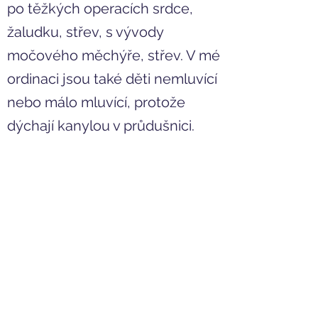
po těžkých operacích srdce,
žaludku, střev, s vývody
močového měchýře, střev. V mé
ordinaci jsou také děti nemluvící
nebo málo mluvící, protože
dýchají kanylou v průdušnici.
No a pak je tu právě ta skupina
pacientů, kterou laická
veřejnost vnímá, jako pacienty
psychiatrické. Kromě výše
vyjmenovaných jsou v mé
ordinaci děti s autismem, děti
trpící schizofrenií, bipolární