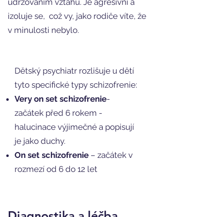
udržováním vztahů. Je agresivní a
izoluje se, což vy, jako rodiče víte, že
v minulosti nebylo.
Dětský psychiatr rozlišuje u dětí
tyto specifické typy schizofrenie:
Very on set schizofrenie
-
začátek před 6 rokem -
halucinace výjimečné a popisují
je jako duchy.
On set schizofrenie
– začátek v
rozmezí od 6 do 12 let
Diagnostika a léčba