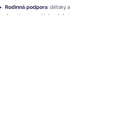
Rodinná podpora
: dětský a
dorostový psychiatr edukuje a
podporuje celou rodinu, která je
naprosto zásadní pro úspěšnou
léčbu dítěte.
Pacienti se schizofrenií v
adolescenci a v dospělosti mají tři
typy průběhu onemocnění, které
lékař nedokáže, i přes léčbu a
diagnostiku, předem odhadnout.
má jenom jednu ataku a dál je
stabilizován