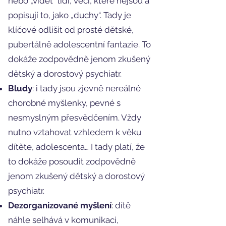
nebo „vidět“ lidi, věci, které nejsou a
popisují to, jako „duchy“. Tady je
klíčové odlišit od prosté dětské,
pubertálně adolescentní fantazie. To
dokáže zodpovědně jenom zkušený
dětský a dorostový psychiatr.
Bludy
: i tady jsou zjevně nereálné
chorobné myšlenky, pevné s
nesmyslným přesvědčením. Vždy
nutno vztahovat vzhledem k věku
dítěte, adolescenta… I tady platí, že
to dokáže posoudit zodpovědně
jenom zkušený dětský a dorostový
psychiatr.
Dezorganizované myšlení
: dítě
náhle selhává v komunikaci,