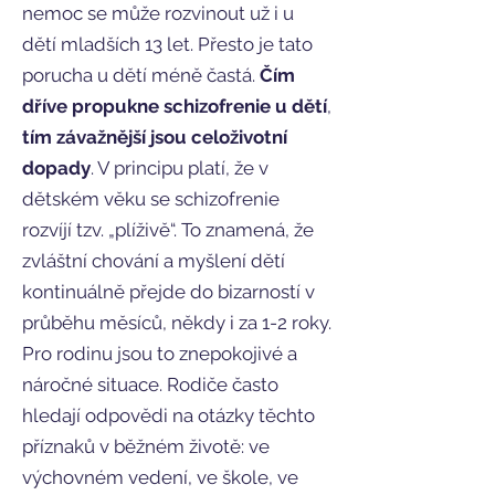
nemoc se může rozvinout už i u
dětí mladších 13 let. Přesto je tato
porucha u dětí méně častá.
Čím
dříve propukne schizofrenie u dětí
,
tím závažnější jsou celoživotní
dopady
. V principu platí, že v
dětském věku se schizofrenie
rozvíjí tzv. „plíživě“. To znamená, že
zvláštní chování a myšlení dětí
kontinuálně přejde do bizarností v
průběhu měsíců, někdy i za 1-2 roky.
Pro rodinu jsou to znepokojivé a
náročné situace. Rodiče často
hledají odpovědi na otázky těchto
příznaků v běžném životě: ve
výchovném vedení, ve škole, ve