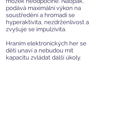
mozek neodpočine. Naopak,
podává maximální výkon na
soustředění a hromadí se
hyperaktivita, nezdrženlivost a
zvyšuje se impulzivita.
Hraním elektronických her se
děti unaví a nebudou mít
kapacitu zvládat další úkoly.
Toto pravidlo platí i pro dospělé.
POZOR NA HRANÍ
ELEKTRONICKÝCH HER A JEJIC
POUŽÍVÁNÍ JAKO ODMĚNY
Při dlouhodobém přetěžování
hraním her, komunikaci na
sociálních sítích, se zvýrazní