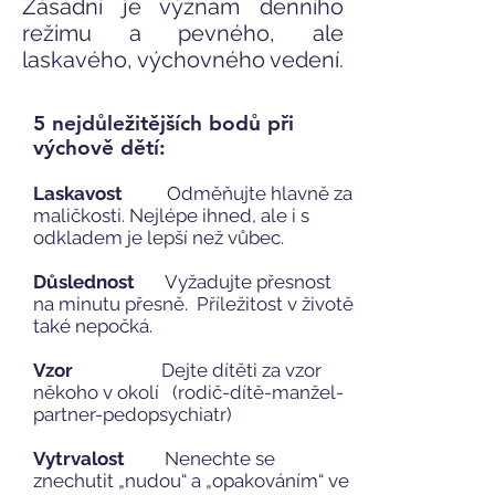
Zásadní je význam denního
režimu a pevného, ale
laskavého, výchovného vedení.
5 nejdůležitějších bodů při
výchově dětí:
Laskavost
Odměňujte hlavně za
maličkosti. Nejlépe ihned, ale i s
odkladem je lepší než vůbec.
Důslednost
Vyžadujte přesnost
na minutu přesně. Příležitost v životě
také nepočká.
Vzor
Dejte dítěti za vzor
někoho v okolí (rodič-dítě-manžel-
partner-pedopsychiatr)
Vytrvalost
Nenechte se
znechutit „nudou“ a „opakováním“ ve