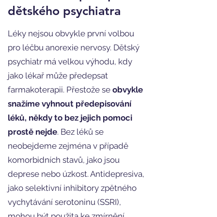
dětského psychiatra
Léky nejsou obvykle první volbou
pro léčbu anorexie nervosy. Dětský
psychiatr má velkou výhodu, kdy
jako lékař může předepsat
farmakoterapii. Přestože se
obvykle
snažíme vyhnout předepisování
léků, někdy to bez jejich pomoci
prostě nejde
. Bez léků se
neobejdeme zejména v případě
komorbidních stavů, jako jsou
deprese nebo úzkost. Antidepresiva,
jako selektivní inhibitory zpětného
vychytávání serotoninu (SSRI),
mohou být použita ke zmírnění